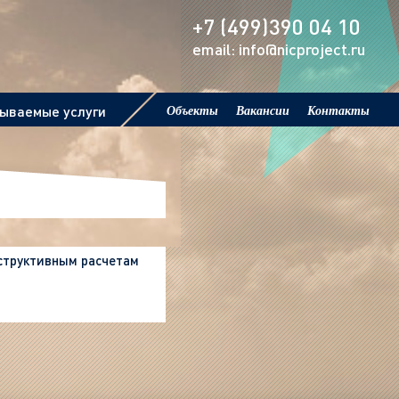
+7 (499)390 04 10
email: info@nicproject.ru
зываемые услуги
Объекты
Вакансии
Контакты
нструктивным расчетам